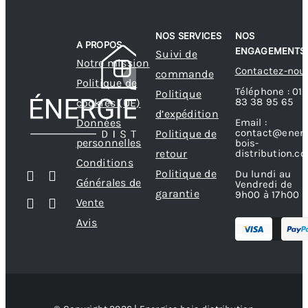
NOS SERVICES
NOS
A PROPOS
ENGAGEMENTS
Suivi de
Notre mission
Contactez-nou
commande
Politique de
Téléphone : 01
Politique
83 38 95 65
cookies (UE)
d’expédition
Données
Email :
contact@energ
Politique de
personnelles
bois-
retour
distribution.c
Conditions
Politique de
Du lundi au
Générales de
Vendredi de
garantie
9h00 à 17h00
Vente
Avis