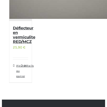
Déflecteur
en
vermiculite
RED/MCZ
25,90
€
Ajouter
Détails
au
panier