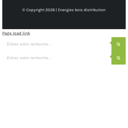
© Copyright 2026 | Energies bois distribution
Page load link
Recherche
de
produits
Recherche
de
produits