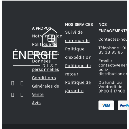
NOS SERVICES
NOS
A PROPOS
ENGAGEMENTS
Suivi de
Notre mission
Contactez-nou
commande
Politique de
Téléphone : 01
Politique
83 38 95 65
cookies (UE)
d’expédition
Données
Email :
contact@energ
Politique de
personnelles
bois-
retour
distribution.c
Conditions
Politique de
Du lundi au
Générales de
Vendredi de
garantie
9h00 à 17h00
Vente
Avis