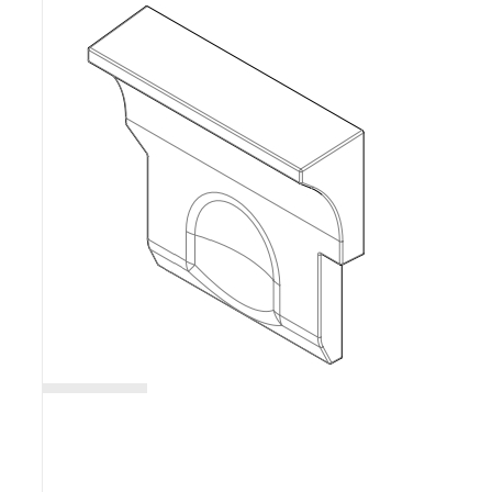
Poêles et chaudières
Conduit de fumées