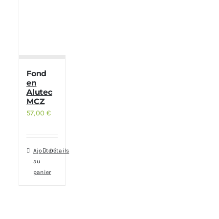
Fond
en
Alutec
MCZ
57,00
€
Ajouter
Détails
au
panier