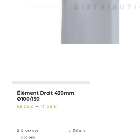
Élément Droit 430mm
Ø100/150
89,05
€
–
111,32
€
Plage
de
prix :
Choix des
Détails
Ce
89,05 €
options