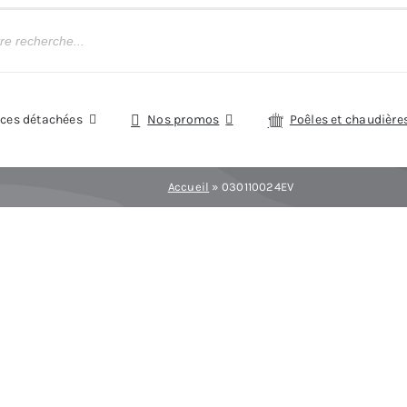
èces détachées
Nos promos
Poêles et chaudière
Accueil
»
030110024EV