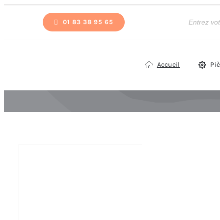
Passer
Recherche
de
01 83 38 95 65
au
produits
contenu
Accueil
Pi