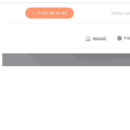
Passer
Recherche
de
01 83 38 95 65
au
produits
contenu
Accueil
Pi