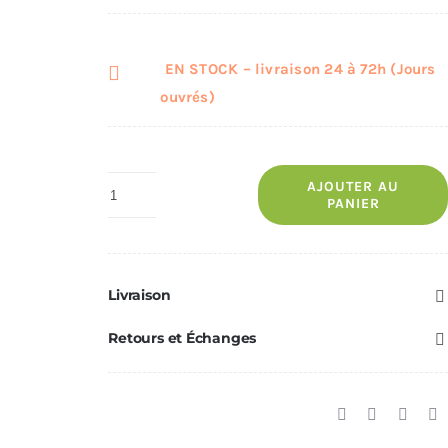
EN STOCK – livraison 24 à 72h (Jours
ouvrés)
quantité
AJOUTER AU
PANIER
de
Vigo
Iii
Livraison
ECOFOREST
-
Retours et Échanges
Noir