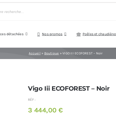
èces détachées
Nos promos
Poêles et chaudière
Accueil
»
Boutique
»
VIGO III ECOFOREST – Noir
Vigo Iii ECOFOREST – Noir
RÉF :
3 444,00
€