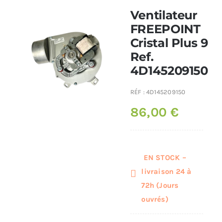
Ventilateur
Poêles et chaudières
FREEPOINT
Cristal Plus 9
Ref.
Conduit de fumées
4D145209150
RÉF :
4D145209150
86,00
€
EN STOCK –
livraison 24 à
72h (Jours
ouvrés)