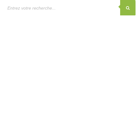
Recherche
de
produits