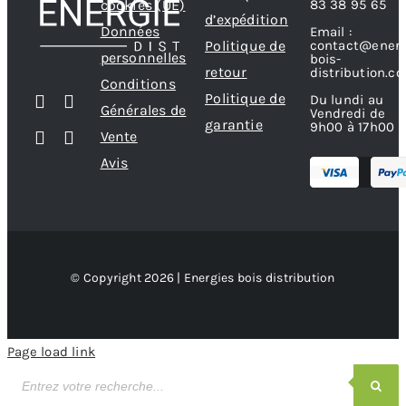
83 38 95 65
cookies (UE)
d’expédition
Données
Email :
contact@energ
Politique de
personnelles
bois-
retour
distribution.c
Conditions
Politique de
Du lundi au
Générales de
Vendredi de
garantie
9h00 à 17h00
Vente
Avis
© Copyright 2026 | Energies bois distribution
Page load link
Recherche
de
produits