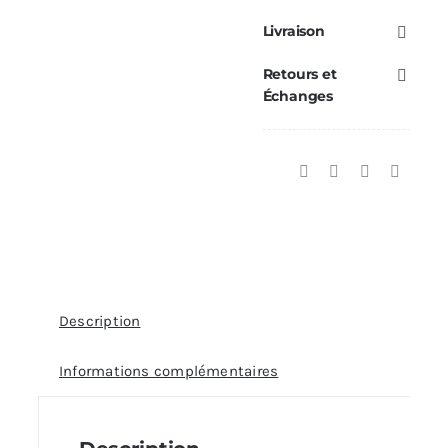
Cristal
Livraison
Plus
Retours et
9
Échanges
Ref.
4D145209150
Description
Informations complémentaires