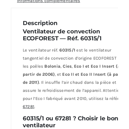
Informations complémentaires
60315/1
Description
Ventilateur de convection
ECOFOREST — Réf. 60315/1
Le ventilateur réf.
60315/1
est le ventilateur
tangentiel de convection d’origine ECOFOREST pour
les poêles
Bolonia
,
Cies
,
Eco I et Eco I Insert (à
partir de 2006)
, et
Eco II et Eco II Insert (à partir
de 2011)
. Il insuffle l’air chaud dans la pièce et
assure le refroidissement de l’appareil. Attention :
pour l’Eco I fabriqué avant 2010, utilisez la référence
67281
.
60315/1 ou 67281 ? Choisir le bon
ventilateur