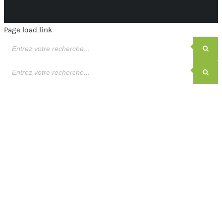
Page load link
Recherche
de
produits
Recherche
de
produits