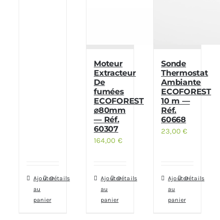
Moteur
Sonde
Extracteur
Thermostat
De
Ambiante
fumées
ECOFOREST
ECOFOREST
10 m —
⌀80mm
Réf.
— Réf.
60668
60307
23,00
€
164,00
€
Ajouter
Détails
Ajouter
Détails
Ajouter
Détails
au
au
au
panier
panier
panier