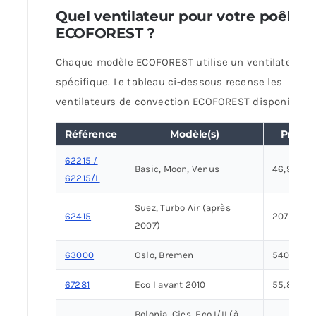
Quel ventilateur pour votre poêle
ECOFOREST ?
Chaque modèle ECOFOREST utilise un ventilateur
spécifique. Le tableau ci-dessous recense les
ventilateurs de convection ECOFOREST disponibles.
Référence
Modèle(s)
Prix
62215 /
Basic, Moon, Venus
46,90 €
62215/L
Suez, Turbo Air (après
62415
207 €
2007)
63000
Oslo, Bremen
540 €
67281
Eco I avant 2010
55,80 €
Bolonia, Cies, Eco I/II (à