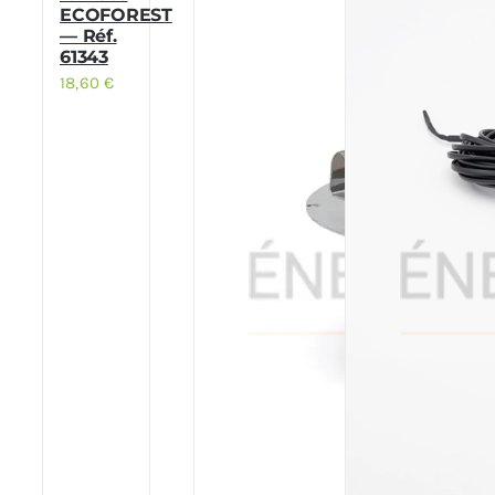
ECOFOREST
— Réf.
61343
18,60
€