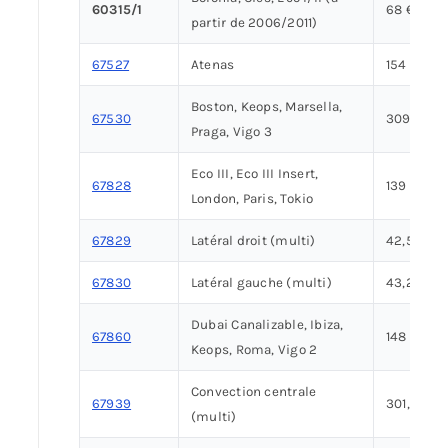
60315/1
68 €
partir de 2006/2011)
67527
Atenas
154 €
Boston, Keops, Marsella,
67530
309 €
Praga, Vigo 3
Eco III, Eco III Insert,
67828
139 €
London, Paris, Tokio
67829
Latéral droit (multi)
42,50 €
67830
Latéral gauche (multi)
43,20 €
Dubai Canalizable, Ibiza,
67860
148 €
Keops, Roma, Vigo 2
Convection centrale
67939
301,20 €
(multi)