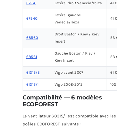
67941
Latéral droit Venecia/Ibiza
41 €
Latéral gauche
67940
41 €
Venecia/Ibiza
Droit Boston / Kiev / Kiev
68560
53 €
Insert
Gauche Boston / Kiev /
68561
53 €
Kiev Insert
61315/E
Vigo avant 2007
61 €
61315/1
Vigo 2008-2012
102 €
Compatibilité — 6 modèles
ECOFOREST
Le ventilateur 60315/1 est compatible avec les
poêles ECOFOREST suivants :