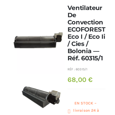
Ventilateur
Poêles et chaudières
De
Convection
ECOFOREST
Conduit de fumées
Eco I / Eco Ii
/ Cies /
Bolonia —
Réf. 60315/1
RÉF :
60315/1
68,00
€
EN STOCK –
livraison 24 à