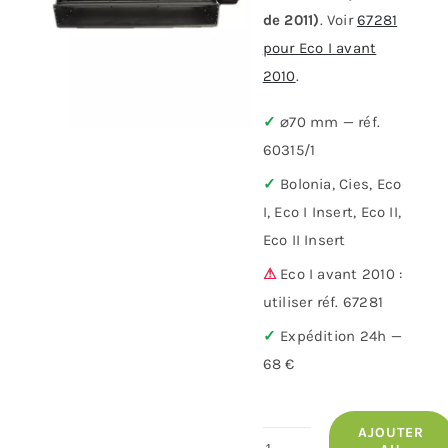
de 2011)
. Voir
67281
pour Eco I avant
2010
.
✓
⌀70 mm — réf.
60315/1
✓
Bolonia, Cies, Eco
I, Eco I Insert, Eco II,
Eco II Insert
⚠
Eco I avant 2010 :
utiliser réf. 67281
✓
Expédition 24h —
68 €
AJOUTER
quantité