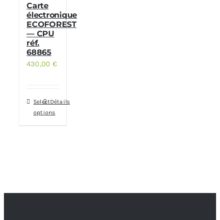
Carte
électronique
ECOFOREST
— CPU
réf.
68865
430,00
€
Select
Détails
options