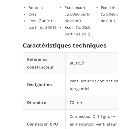
Bolonia
Eco I Insert
Eco II Insert
Cies
(\u00e0 partir
(\u00e0 partir
Eco I (\u00e0
de 2006)
de 2011)
partir de 2006)
Eco II (\u00e0
partir de 2011)
Caractéristiques techniques
Référence
60315/1
constructeur
Ventilateur de convection
Désignation
tangentiel
Diamètre
70 mm
Connecteur C (fil gris) —
Connexion CPU
alimentation ventilateur de