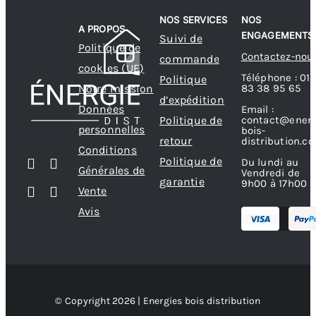
NOS SERVICES
NOS
A PROPOS
ENGAGEMENTS
Suivi de
Politique de
Contactez-nou
commande
cookies (UE)
Téléphone : 01
Politique
83 38 95 65
Notre mission
d’expédition
Données
Email :
contact@energ
Politique de
personnelles
bois-
retour
distribution.c
Conditions
Politique de
Du lundi au
Générales de
Vendredi de
garantie
9h00 à 17h00
Vente
Avis
© Copyright 2026 | Energies bois distribution