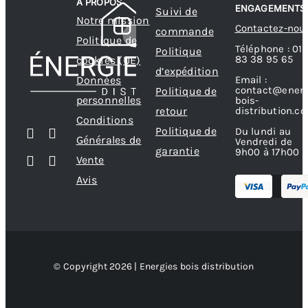
A PROPOS
ENGAGEMENTS
Suivi de
Notre mission
Contactez-nou
commande
Politique de
Téléphone : 01
Politique
83 38 95 65
cookies (UE)
d’expédition
Données
Email :
contact@energ
Politique de
personnelles
bois-
retour
distribution.c
Conditions
Politique de
Du lundi au
Générales de
Vendredi de
garantie
9h00 à 17h00
Vente
Avis
© Copyright 2026 | Energies bois distribution