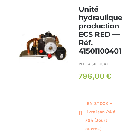
Unité
Poêles et chaudières
hydraulique
production
ECS RED —
Conduit de fumées
Réf.
41501100401
RÉF :
41501100401
796,00
€
EN STOCK –
livraison 24 à
72h (Jours
ouvrés)