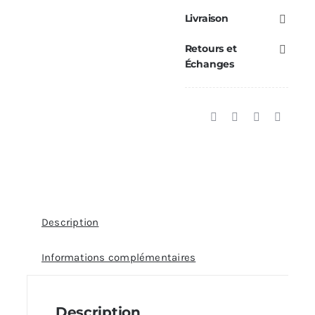
production
Livraison
ECS
Retours et
RED
Échanges
—
Réf.
41501100401
Description
Informations complémentaires
Description