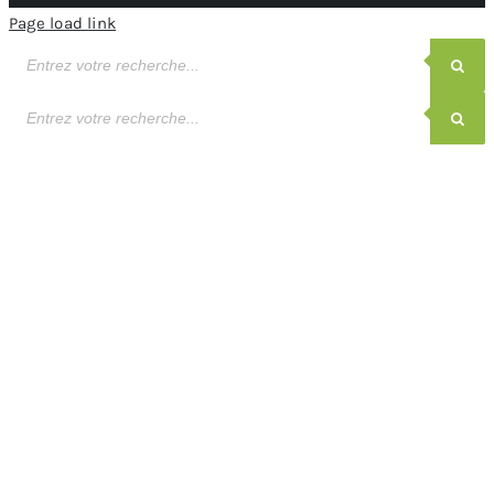
Page load link
Recherche
de
produits
Recherche
de
produits