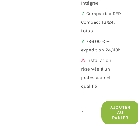
intégrée
✓
Compatible RED
Compact 18/24,
Lotus
✓
796,00 € —
expédition 24/48h
⚠
Installation
réservée à un
professionnel
qualifié
AJOUTER
quantité
AU
PANIER
de
Unité
hydraulique