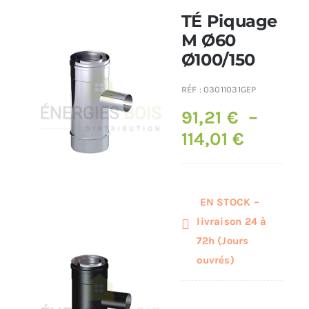
TÉ Piquage
Poêles et chaudières
M Ø60
Ø100/150
Conduit de fumées
RÉF :
03011031GEP
91,21
€
–
114,01
€
Plage
de
prix :
91,21 €
EN STOCK –
à
livraison 24 à
72h (Jours
114,01 €
ouvrés)