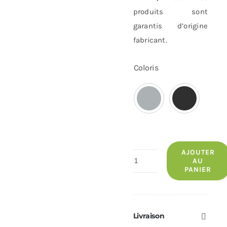
produits sont
garantis d’origine
fabricant.
Coloris
AJOUTER
quantité
AU
PANIER
de
TÉ
Piquage
M
Livraison