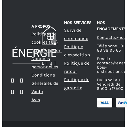
NOS SERVICES
NOS
A PROPOS
ENGAGEMENTS
Suivi de
Politique de
Contactez-nou
commande
cookies (UE)
Téléphone : 01
Politique
83 38 95 65
Notre mission
d’expédition
Données
Email :
contact@energ
Politique de
personnelles
bois-
retour
distribution.c
Conditions
Politique de
Du lundi au
Générales de
Vendredi de
garantie
9h00 à 17h00
Vente
Avis