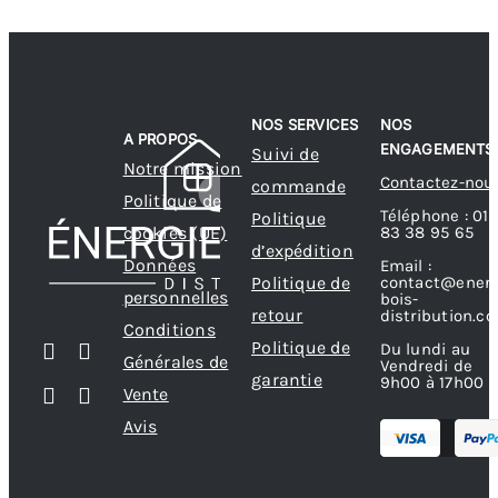
NOS SERVICES
NOS
A PROPOS
ENGAGEMENTS
Suivi de
Notre mission
Contactez-nou
commande
Politique de
Téléphone : 01
Politique
83 38 95 65
cookies (UE)
d’expédition
Données
Email :
contact@energ
Politique de
personnelles
bois-
retour
distribution.c
Conditions
Politique de
Du lundi au
Générales de
Vendredi de
garantie
9h00 à 17h00
Vente
Avis