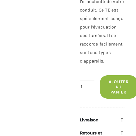
l’étanchéité de votre
conduit. Ce TE est
spécialement conçu
pour l’évacuation
des fumées. Il se
raccorde facilement
sur tous types
d’appareils.
AJOUTER
quantité
AU
PANIER
de
TÉ
90°
Ø80
Livraison
Retours et