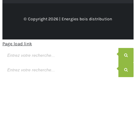
© Copyright 2026 | Energies bois distribution
Page load link
Recherche
de
produits
Recherche
de
produits