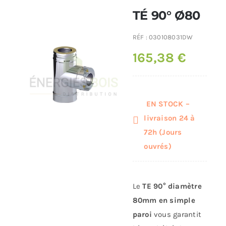
TÉ 90° Ø80
Poêles et chaudières
RÉF :
030108031DW
165,38
€
Conduit de fumées
EN STOCK –
livraison 24 à
72h (Jours
ouvrés)
Le
TE 90° diamètre
80mm en simple
paroi
vous garantit