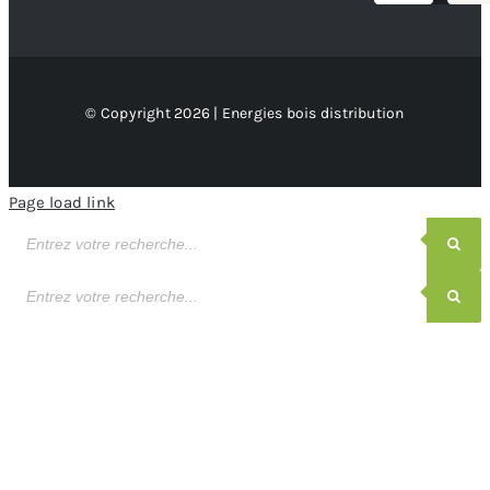
© Copyright 2026 | Energies bois distribution
Page load link
Recherche
de
produits
Recherche
de
produits