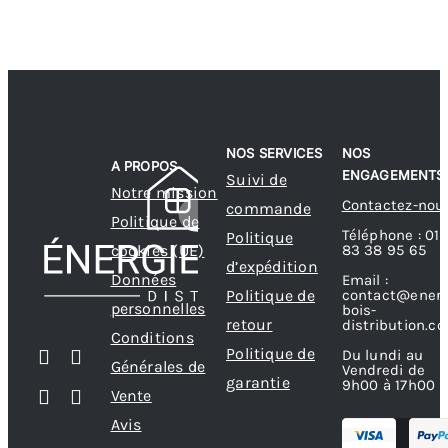
NOS SERVICES
NOS
A PROPOS
ENGAGEMENTS
Suivi de
Notre mission
Contactez-nou
commande
Politique de
Téléphone : 01
Politique
83 38 95 65
cookies (UE)
d’expédition
Données
Email :
contact@energ
Politique de
personnelles
bois-
retour
distribution.c
Conditions
Politique de
Du lundi au
Générales de
Vendredi de
garantie
9h00 à 17h00
Vente
Avis