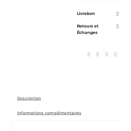
Visite
Purge
Livraison
Ø125
Retours et
Échanges
Description
Informations complémentaires