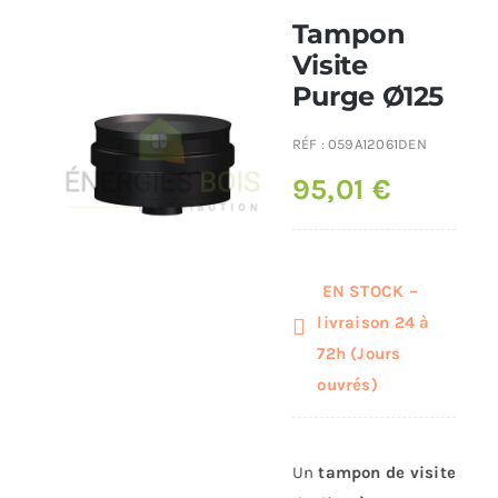
Tampon
Poêles et chaudières
Visite
Purge Ø125
Conduit de fumées
RÉF :
059A12061DEN
95,01
€
EN STOCK –
livraison 24 à
72h (Jours
ouvrés)
Un
tampon de visite