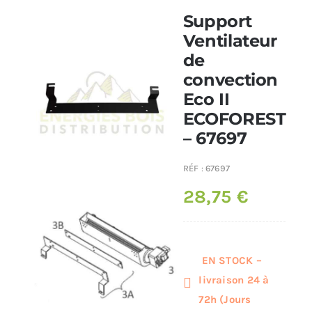
Support
Poêles et chaudières
Ventilateur
de
convection
Conduit de fumées
Eco II
ECOFOREST
– 67697
RÉF :
67697
28,75
€
EN STOCK –
livraison 24 à
72h (Jours