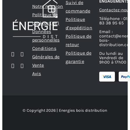
ENGAGEMENTS
Suivi de
Notre mission
Contactez-nou
commande
Politique de
Téléphone : 01
Politique
83 38 95 65
cookies (UE)
d’expédition
Données
Email :
contact@energ
Politique de
personnelles
bois-
retour
distribution.c
Conditions
Politique de
Du lundi au
Générales de
Vendredi de
garantie
9h00 à 17h00
Vente
Avis
© Copyright 2026 | Energies bois distribution