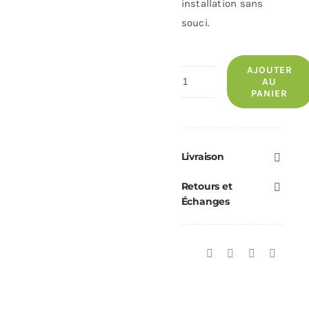
installation sans
souci.
AJOUTER
quantité
AU
PANIER
de
Support
Ventilateur
de
Livraison
convection
Retours et
Eco
Échanges
II
ECOFOREST
-
67697