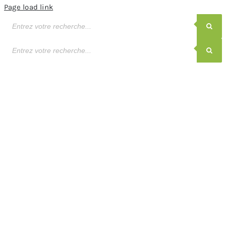
Page load link
Recherche
de
produits
Recherche
de
produits