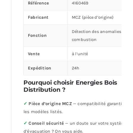
Référence
4160469
Fabricant
MCZ (pièce d’origine)
Détection des anomalies de
Fonction
combustion
Vente
à l’unité
Expédition
24h
Pourquoi choisir Energies Bois
Distribution ?
✓
Pièce d’origine MCZ
— compatibilité garantie sur
les modèles listés.
✓
Conseil sécurité
— un doute sur votre système
d’évacuation ? On vous aide.