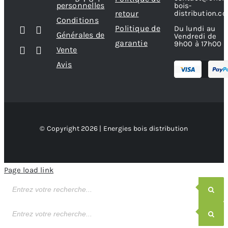
personnelles
bois-
retour
distribution.c
Conditions
Politique de
Du lundi au
Générales de
Vendredi de
garantie
9h00 à 17h00
Vente
Avis
© Copyright 2026 | Energies bois distribution
Page load link
Recherche
de
produits
Recherche
de
produits