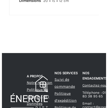
Dimensions
20 × 15 × 12 cm
NOS SERVICES
NOS
A PROPOS
ENGAGEMENTS
Suivi de
Notre mission
Contactez-nou
commande
Politique de
Téléphone : 01
Politique
83 38 95 65
cookies (UE)
d’expédition
Données
Email :
contact@energ
Politique de