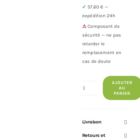
✓
57,60 € —
expédition 24h
⚠
Composant de
sécurité — ne pas
retarder le
remplacement en
cas de doute
AJOUTER
quantité
AU
PANIER
de
Sonde
fumées
MCZ
Livraison
—
Retours et
Réf.