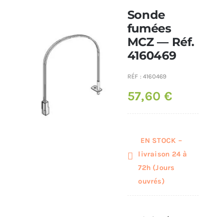
Sonde
Poêles et chaudières
fumées
MCZ — Réf.
4160469
Conduit de fumées
RÉF :
4160469
57,60
€
EN STOCK –
livraison 24 à
72h (Jours
ouvrés)