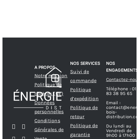
NOS SERVICES
NOS
A PROPOS
ENGAGEMENTS
Suivi de
Notre mission
Contactez-nou
commande
Politique de
Téléphone : 01
Politique
83 38 95 65
cookies (UE)
d’expédition
Données
Email :
contact@energ
Politique de
personnelles
bois-
retour
distribution.c
Conditions
Politique de
Du lundi au
Générales de
Vendredi de
garantie
9h00 à 17h00
Vente