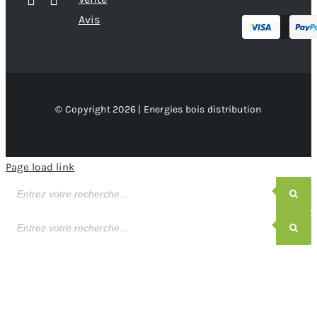
Avis
© Copyright 2026 | Energies bois distribution
Page load link
Recherche
de
produits
Recherche
de
produits