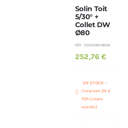
Solin Toit
Poêles et chaudières
5/30° +
Collet DW
Ø80
Conduit de fumées
RÉF :
030008018DW
252,76
€
EN STOCK –
livraison 24 à
72h (Jours
ouvrés)