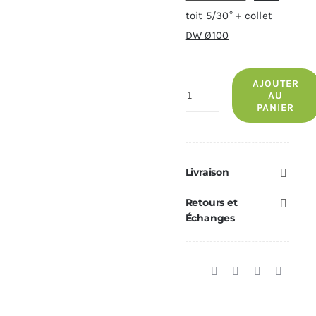
toit 5/30° + collet
DW Ø100
AJOUTER
quantité
AU
PANIER
de
Solin
Toit
5/30°
Livraison
+
Retours et
Collet
Échanges
DW
Ø80