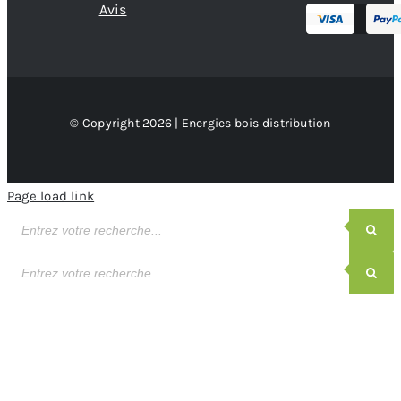
Avis
© Copyright 2026 | Energies bois distribution
Page load link
Recherche
de
produits
Recherche
de
produits