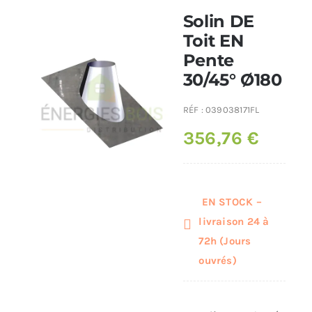
Solin DE
Poêles et chaudières
Toit EN
Pente
30/45° Ø180
Conduit de fumées
RÉF :
039038171FL
356,76
€
EN STOCK –
livraison 24 à
72h (Jours
ouvrés)