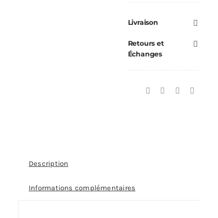
DE
Toit
Livraison
EN
Retours et
Pente
Échanges
30/45°
Ø180
Description
Informations complémentaires