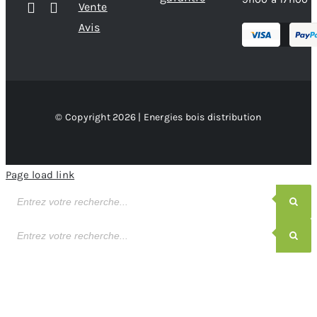
Vente
Avis
© Copyright 2026 | Energies bois distribution
Page load link
Recherche
de
produits
Recherche
de
produits