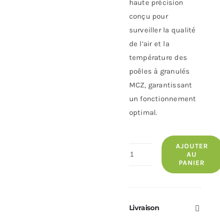
haute précision
conçu pour
surveiller la qualité
de l’air et la
température des
poêles à granulés
MCZ, garantissant
un fonctionnement
optimal.
AJOUTER
quantité
AU
PANIER
de
Sensirion
MCZ
Livraison