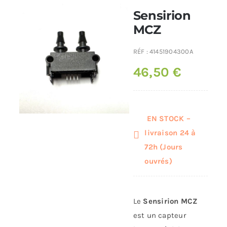
Sensirion
Poêles et chaudières
MCZ
RÉF :
41451904300A
Conduit de fumées
46,50
€
EN STOCK –
livraison 24 à
72h (Jours
ouvrés)
Le
Sensirion MCZ
est un capteur