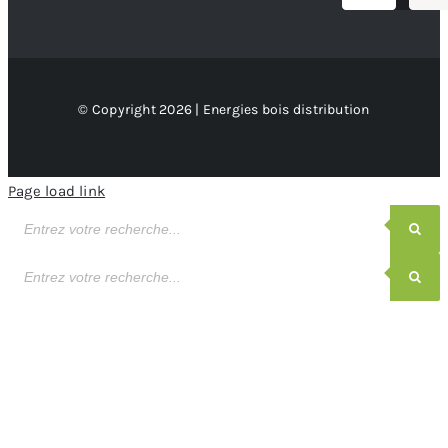
© Copyright 2026 | Energies bois distribution
Page load link
Recherche
de
produits
Recherche
de
produits