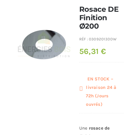
Rosace DE
Poêles et chaudières
Finition
Ø200
Conduit de fumées
RÉF :
03092013DDW
56,31
€
EN STOCK –
livraison 24 à
72h (Jours
ouvrés)
Une
rosace de