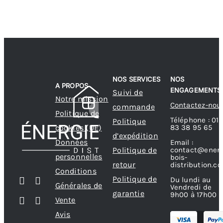
NOS SERVICES
NOS
A PROPOS
ENGAGEMENTS
Suivi de
Notre mission
Contactez-nou
commande
Politique de
Téléphone : 01
Politique
83 38 95 65
cookies (UE)
d’expédition
Données
Email :
contact@energ
Politique de
personnelles
bois-
retour
distribution.c
Conditions
Politique de
Du lundi au
Générales de
Vendredi de
garantie
9h00 à 17h00
Vente
Avis