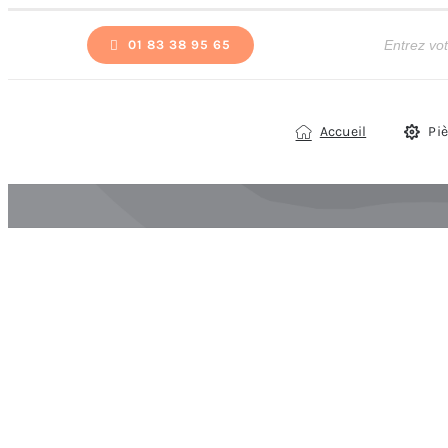
Passer
Recherche
de
01 83 38 95 65
au
produits
contenu
Accueil
Pi