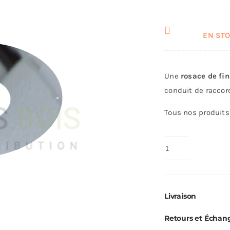
EN STOC
Une
rosace de fin
conduit de raccor
Tous nos produits 
quantité
de
Rosace
DE
Livraison
Finition
Ø150
Retours et Échan