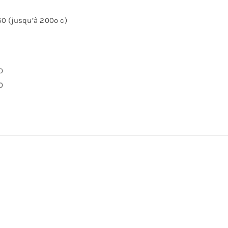
 (jusqu’à 200º c)
0
0