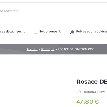
èces détachées
Nos promos
Poêles et chaudière
Accueil
»
Boutique
»
ROSACE DE FINITION Ø150
Rosace DE
RÉF :
03091513DDW
47,80
€