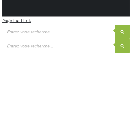
Page load link
Recherche
de
produits
Recherche
de
produits