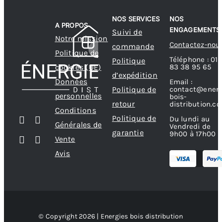
NOS SERVICES
NOS
A PROPOS
ENGAGEMENTS
Suivi de
Notre mission
Contactez-nou
commande
Politique de
Téléphone : 01
Politique
83 38 95 65
cookies (UE)
d’expédition
Données
Email :
contact@energ
Politique de
personnelles
bois-
retour
distribution.c
Conditions
Politique de
Du lundi au
Générales de
Vendredi de
garantie
9h00 à 17h00
Vente
Avis
© Copyright 2026 | Energies bois distribution