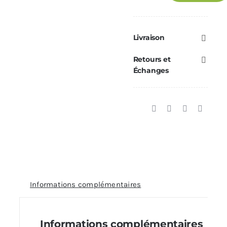
Rosace
DE
Finition
Livraison
DEKO
Retours et
Ø180
Échanges
Informations complémentaires
Informations complémentaires