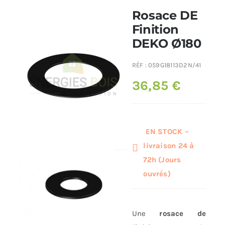
Rosace DE
Poêles et chaudières
Finition
DEKO Ø180
Conduit de fumées
RÉF :
059G18113D2N/41
36,85
€
EN STOCK –
livraison 24 à
72h (Jours
ouvrés)
Une
rosace de