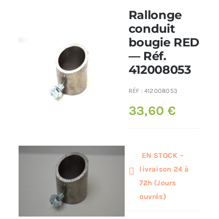
Rallonge
Poêles et chaudières
conduit
bougie RED
— Réf.
Conduit de fumées
412008053
RÉF :
412008053
33,60
€
EN STOCK –
livraison 24 à
72h (Jours
ouvrés)