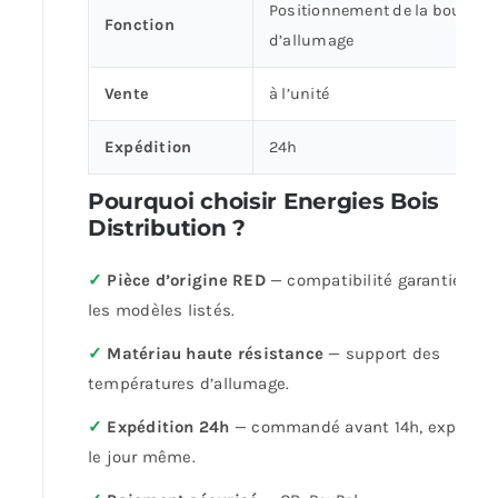
Positionnement de la bougie
Fonction
d’allumage
Vente
à l’unité
Expédition
24h
Pourquoi choisir Energies Bois
Distribution ?
✓
Pièce d’origine RED
— compatibilité garantie sur
les modèles listés.
✓
Matériau haute résistance
— support des
températures d’allumage.
✓
Expédition 24h
— commandé avant 14h, expédié
le jour même.