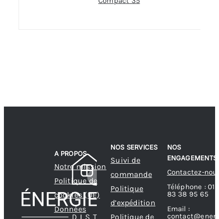
Compact 35
NOS SERVICES
NOS
A PROPOS
ENGAGEMENTS
Suivi de
Notre mission
Contactez-nou
commande
Politique de
Téléphone : 01
Politique
83 38 95 65
cookies (UE)
d’expédition
Données
Email :
contact@energ
Politique de