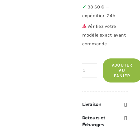
✓
33,60 € —
expédition 24h
⚠
Vérifiez votre
modèle exact avant
commande
AJOUTER
quantité
AU
PANIER
de
Rallonge
conduit
bougie
Livraison
RED
Retours et
—
Échanges
Réf.
412008053