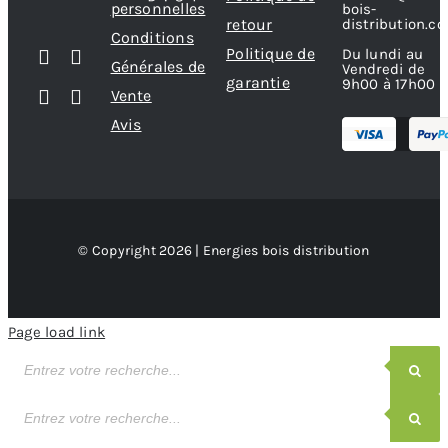
personnelles
bois-
retour
distribution.c
Conditions
Politique de
Du lundi au
Générales de
Vendredi de
garantie
9h00 à 17h00
Vente
Avis
© Copyright 2026 | Energies bois distribution
Page load link
Recherche
de
produits
Recherche
de
produits