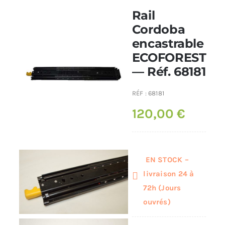
Rail
Poêles et chaudières
Cordoba
encastrable
ECOFOREST
Conduit de fumées
— Réf. 68181
RÉF :
68181
120,00
€
EN STOCK –
livraison 24 à
72h (Jours
ouvrés)