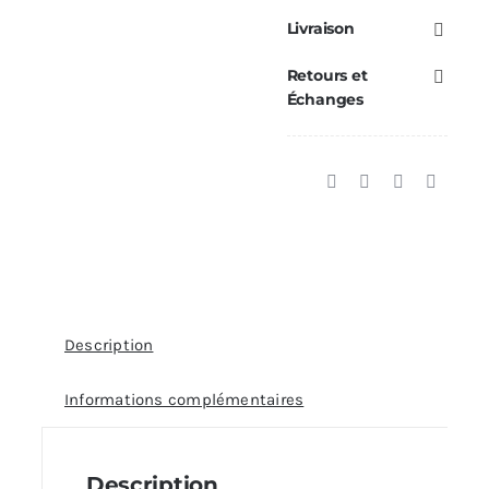
encastrable
Livraison
ECOFOREST
Retours et
—
Échanges
Réf.
68181
Description
Informations complémentaires
Description