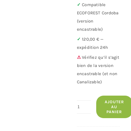
✓
Compatible
ECOFOREST Cordoba
(version
encastrable)
✓
120,00 € —
expédition 24h
⚠
Vérifiez qu’il s’agit
bien de la version
encastrable (et non
Canalizable)
AJOUTER
quantité
AU
PANIER
de
Rail
Cordoba