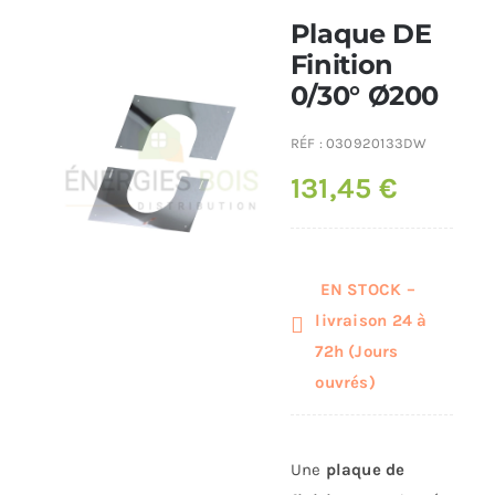
Plaque DE
Poêles et chaudières
Finition
0/30° Ø200
Conduit de fumées
RÉF :
030920133DW
131,45
€
EN STOCK –
livraison 24 à
72h (Jours
ouvrés)
Une
plaque de