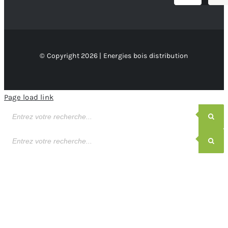
© Copyright 2026 | Energies bois distribution
Page load link
Recherche
de
produits
Recherche
de
produits