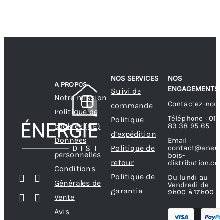
NOS SERVICES
NOS
A PROPOS
ENGAGEMENTS
Suivi de
Notre mission
Contactez-nou
commande
Politique de
Téléphone : 01
Politique
83 38 95 65
cookies (UE)
d’expédition
Données
Email :
contact@energ
Politique de
personnelles
bois-
retour
distribution.c
Conditions
Politique de
Du lundi au
Générales de
Vendredi de
garantie
9h00 à 17h00
Vente
Avis