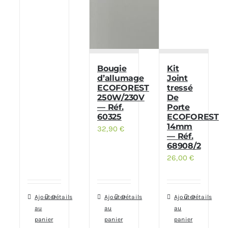
Bougie
Kit
d’allumage
Joint
ECOFOREST
tressé
250W/230V
De
— Réf.
Porte
60325
ECOFOREST
14mm
32,90
€
— Réf.
68908/2
26,00
€
Ajouter
Détails
Ajouter
Détails
Ajouter
Détails
au
au
au
panier
panier
panier