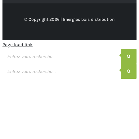
© Copyright 2026 | Energies bois distribution
Page load link
Recherche
de
produits
Recherche
de
produits