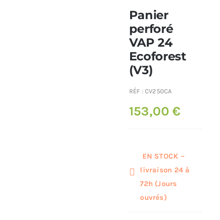
Panier
Poêles et chaudières
perforé
VAP 24
Ecoforest
Conduit de fumées
(V3)
RÉF :
CV250CA
153,00
€
EN STOCK –
livraison 24 à
72h (Jours
ouvrés)