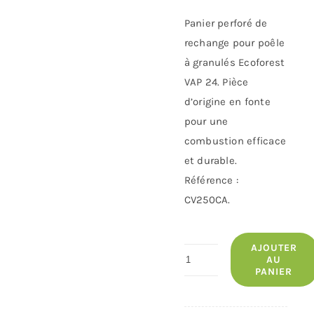
Panier perforé de
rechange pour poêle
à granulés Ecoforest
VAP 24. Pièce
d’origine en fonte
pour une
combustion efficace
et durable.
Référence :
CV250CA.
AJOUTER
quantité
AU
PANIER
de
Panier
perforé