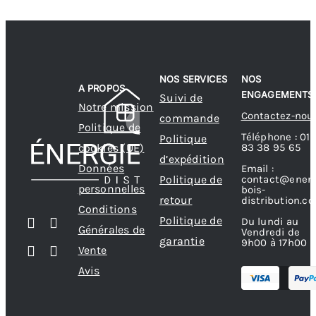
NOS SERVICES
NOS
A PROPOS
ENGAGEMENTS
Suivi de
Notre mission
Contactez-nou
commande
Politique de
Téléphone : 01
Politique
83 38 95 65
cookies (UE)
d’expédition
Données
Email :
contact@energ
Politique de
personnelles
bois-
retour
distribution.c
Conditions
Politique de
Du lundi au
Générales de
Vendredi de
garantie
9h00 à 17h00
Vente
Avis