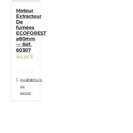
Moteur
Extracteur
De
fumées
ECOFOREST
⌀80mm
— Réf.
60307
164,00
€
Ajouter
Détails
au
panier