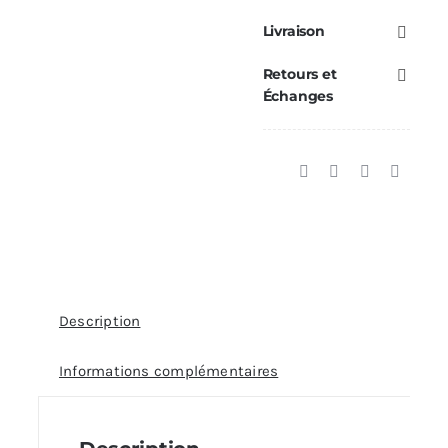
VAP
Livraison
24
Retours et
Ecoforest
Échanges
(V3)
Description
Informations complémentaires