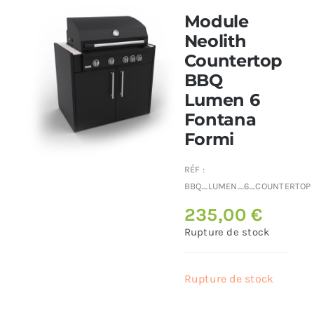
Module
Poêles et chaudières
Neolith
Countertop
BBQ
Conduit de fumées
Lumen 6
Fontana
Formi
RÉF :
BBQ_LUMEN_6_COUNTERTOP
235,00
€
Rupture de stock
Rupture de stock