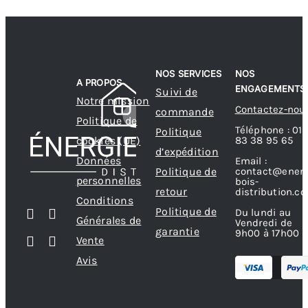
NOS SERVICES
NOS
A PROPOS
ENGAGEMENTS
Suivi de
Notre mission
Contactez-nou
commande
Politique de
Téléphone : 01
Politique
83 38 95 65
cookies (UE)
d’expédition
Données
Email :
contact@energ
Politique de
personnelles
bois-
retour
distribution.c
Conditions
Politique de
Du lundi au
Générales de
Vendredi de
garantie
9h00 à 17h00
Vente
Avis