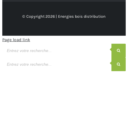
© Copyright 2026 | Energies bois distribution
Page load link
Recherche
de
produits
Recherche
de
produits