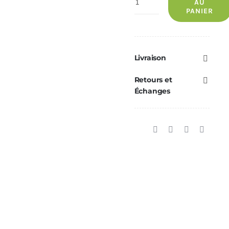
AU
PANIER
de
Lyon
ECOFOREST
-
Livraison
Noir
Retours et
Échanges