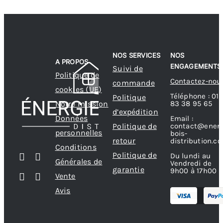
NOS SERVICES
NOS
A PROPOS
ENGAGEMENTS
Suivi de
Politique de
Contactez-nou
commande
cookies (UE)
Téléphone : 01
Politique
83 38 95 65
Notre mission
d’expédition
Données
Email :
contact@energ
Politique de
personnelles
bois-
retour
distribution.c
Conditions
Politique de
Du lundi au
Générales de
Vendredi de
garantie
9h00 à 17h00
Vente
Avis