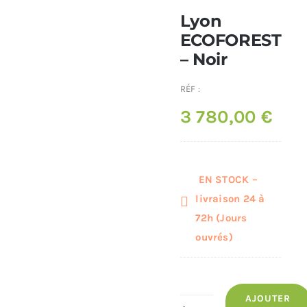
Lyon
Poêles et chaudières
ECOFOREST
– Noir
Conduit de fumées
RÉF :
3 780,00
€
EN STOCK –
livraison 24 à
72h (Jours
ouvrés)
AJOUTER
quantité