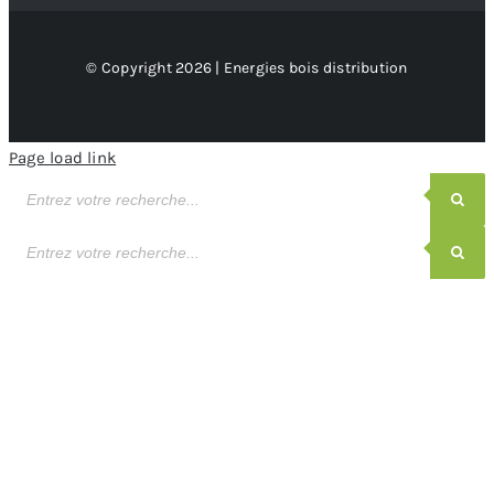
© Copyright 2026 | Energies bois distribution
Page load link
Recherche
de
produits
Recherche
de
produits