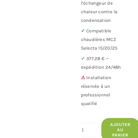
l’échangeur de
chaleur contre la
condensation
✓
Compatible
chaudières MCZ
Selecta 15/20/25
✓
377,28 € —
expédition 24/48h
⚠
Installation
réservée à un
professionnel
qualifié
AJOUTER
quantité
AU
PANIER
de