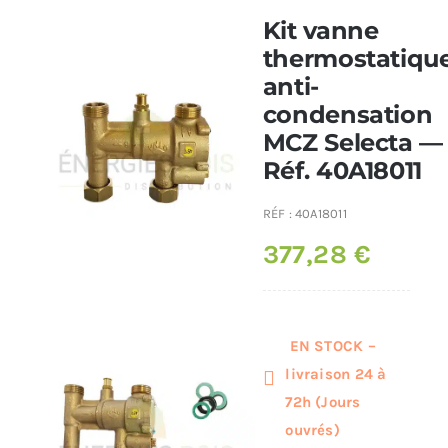
Kit vanne
Poêles et chaudières
thermostatiqu
anti-
condensation
Conduit de fumées
MCZ Selecta —
Réf. 40A18011
RÉF :
40A18011
377,28
€
EN STOCK –
livraison 24 à
72h (Jours
ouvrés)