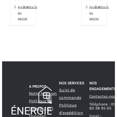
était :
actuel
Ajouter
Détails
Ajouter
Détails
6
est :
au
au
999,99 €.
5
panier
panier
399,00 €.
NOS SERVICES
NOS
A PROPOS
ENGAGEMENTS
Suivi de
Notre mission
Contactez-nou
commande
Politique de
Téléphone : 01
Politique
83 38 95 65
cookies (UE)
d’expédition
Données
Email :