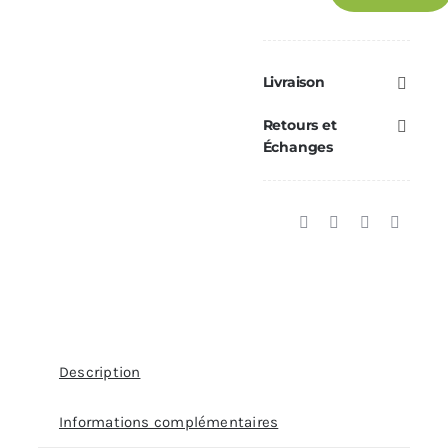
Kit
vanne
thermostatique
Livraison
anti-
Retours et
condensation
Échanges
MCZ
Selecta
—
Réf.
40A18011
Description
Informations complémentaires