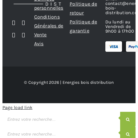
contact@energ
Politique de
personnelles
bois-
retour
distribution.c
Conditions
Politique de
Du lundi au
Générales de
Vendredi de
garantie
9h00 à 17h00
Vente
Avis
© Copyright 2026 | Energies bois distribution
Page load link
Recherche
de
produits
Recherche
de