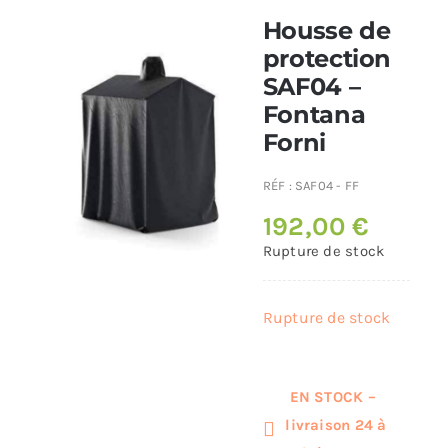
Housse de
Poêles et chaudières
protection
SAF04 –
Fontana
Conduit de fumées
Forni
RÉF :
SAF04 - FF
192,00
€
Rupture de stock
Rupture de stock
EN STOCK –
livraison 24 à