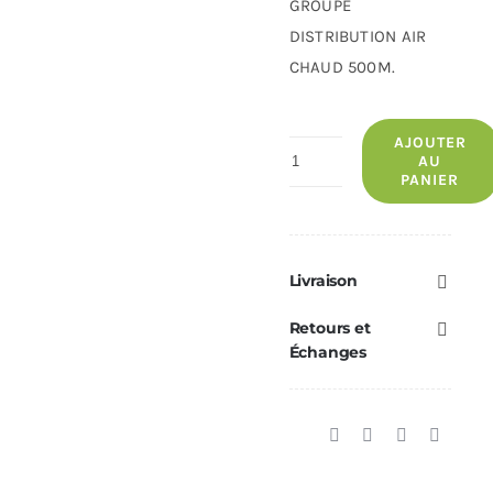
GROUPE
DISTRIBUTION AIR
CHAUD 500M.
AJOUTER
quantité
AU
PANIER
de
Groupe
Distribution
Air
Livraison
Chaud
Retours et
500M
Échanges