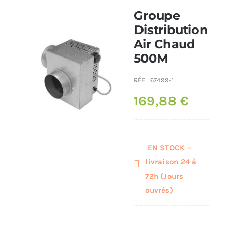
Groupe
Poêles et chaudières
Distribution
Air Chaud
500M
Conduit de fumées
RÉF :
67499-1
169,88
€
EN STOCK –
livraison 24 à
72h (Jours
ouvrés)