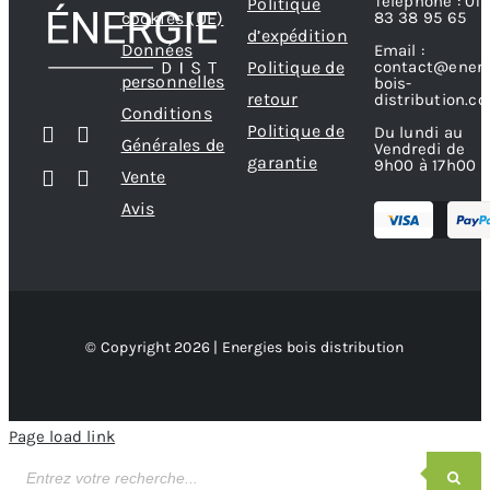
Téléphone : 01
Politique
83 38 95 65
cookies (UE)
d’expédition
Données
Email :
contact@energ
Politique de
personnelles
bois-
retour
distribution.c
Conditions
Politique de
Du lundi au
Générales de
Vendredi de
garantie
9h00 à 17h00
Vente
Avis
© Copyright 2026 | Energies bois distribution
Page load link
Recherche
de