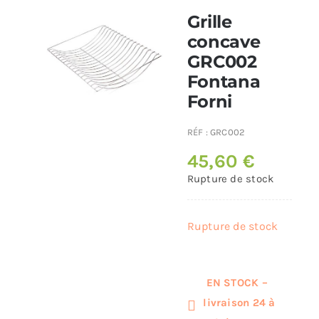
Grille
Poêles et chaudières
concave
GRC002
Fontana
Conduit de fumées
Forni
RÉF :
GRC002
45,60
€
Rupture de stock
Rupture de stock
EN STOCK –
livraison 24 à