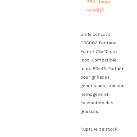
72h (Jours
ouvrés)
Grille concave
GRC002 Fontana
Forni – 73×40 cm
inox. Compatible
fours 80×45. Parfaite
pour grillades
généreuses, cuisson
homogène et
évacuation des
graisses.
Rupture de stock