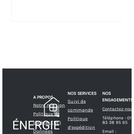
NOS SERVICES
NOS
A PROPOS
ENGAGEMENTS
Suivi de
Notre mission
Contactez-nou
commande
Politique de
Téléphone : 01
Politique
83 38 95 65
cookies (UE)
d’expédition
Données
Email :