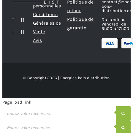
contact@energ
Politique de
personnelles
bois-
retour
distribution.c
Conditions
Politique de
Du lundi au
Générales de
Vendredi de
garantie
9h00 à 17h00
Vente
Avis
© Copyright 2026 | Energies bois distribution
Page load link
Recherche
de
produits
Recherche
de
produits