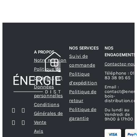
NOS SERVICES
NOS
A PROPOS
ENGAGEMENTS
Suivi de
Notre mission
Contactez-nou
commande
Politique de
Téléphone : 01
Politique
83 38 95 65
cookies (UE)
d’expédition
Données
Email :
contact@energ
Politique de
personnelles
bois-
retour
distribution.c
Conditions
Politique de
Du lundi au
Générales de
Vendredi de
garantie
9h00 à 17h00
Vente
Avis