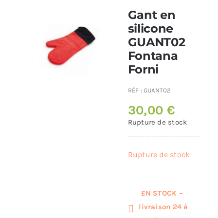
Gant en
Poêles et chaudières
silicone
GUANT02
Fontana
Conduit de fumées
Forni
RÉF :
GUANT02
30,00
€
Rupture de stock
Rupture de stock
EN STOCK –
livraison 24 à