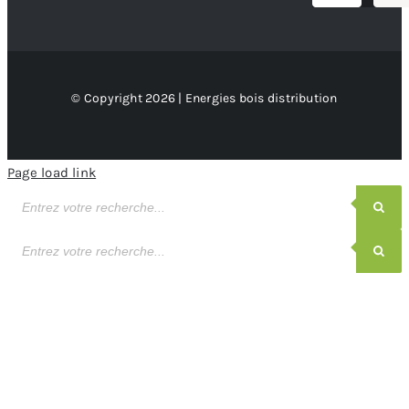
© Copyright 2026 | Energies bois distribution
Page load link
Recherche
de
produits
Recherche
de
produits