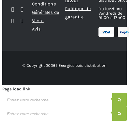
retour
distribution.c
Conditions
Politique de
Du lundi au
Générales de
Vendredi de
garantie
9h00 à 17h00
Vente
Avis
© Copyright 2026 | Energies bois distribution
Page load link
Recherche
de
produits
Recherche
de
produits