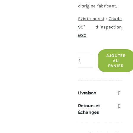
d’origine fabricant.
Existe aussi
:
Coude
90° d’inspection
Ø80
AJOUTER
quantité
AU
PANIER
de
Coude
90°
Inspection
Livraison
Ø180
Retours et
Échanges