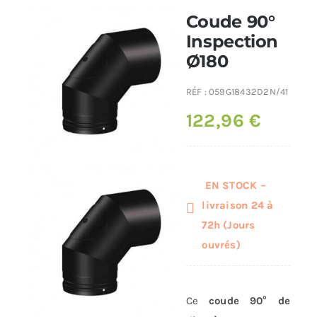
Coude 90°
Poêles et chaudières
Inspection
Ø180
Conduit de fumées
RÉF :
059G18432D2N/41
122,96
€
EN STOCK –
livraison 24 à
72h (Jours
ouvrés)
Ce
coude 90° de