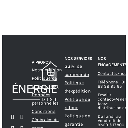
NOS SERVICES
NOS
A PROPOS
ENGAGEMENTS
Suivi de
Notre mission
Contactez-nou
commande
Politique de
Téléphone : 01
Politique
83 38 95 65
cookies (UE)
d’expédition
Données
Email :
contact@energ
Politique de
personnelles
bois-
retour
distribution.c
Conditions
Politique de
Du lundi au
Générales de
Vendredi de
garantie
9h00 à 17h00
Vente