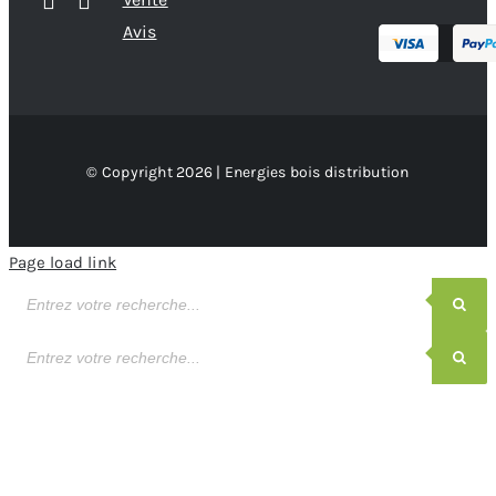
Avis
© Copyright 2026 | Energies bois distribution
Page load link
Recherche
de
produits
Recherche
de
produits