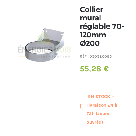
Collier
Poêles et chaudières
mural
réglable 70-
120mm
Conduit de fumées
Ø200
RÉF :
030920083
55,28
€
EN STOCK –
livraison 24 à
72h (Jours
ouvrés)