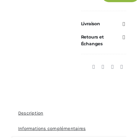
Collier
mural
réglable
Livraison
70-
Retours et
120mm
Échanges
Ø200
Description
Informations complémentaires