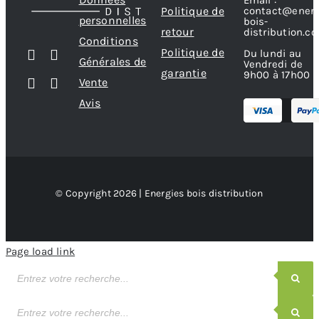
contact@energ
Politique de
personnelles
bois-
retour
distribution.c
Conditions
Politique de
Du lundi au
Générales de
Vendredi de
garantie
9h00 à 17h00
Vente
Avis
© Copyright 2026 | Energies bois distribution
Page load link
Recherche
de
produits
Recherche
de