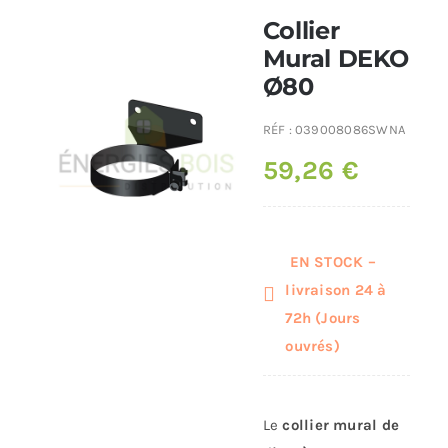
Collier
Poêles et chaudières
Mural DEKO
Ø80
Conduit de fumées
RÉF :
039008086SWNA
59,26
€
EN STOCK –
livraison 24 à
72h (Jours
ouvrés)
Le
collier mural de