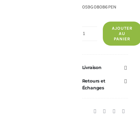
059G08086PEN
AJOUTER
quantité
AU
PANIER
de
Collier
Mural
DEKO
Livraison
Ø80
Retours et
Échanges