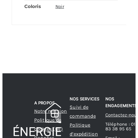
Coloris
Noir
NOS SERVICES
NOS
A PROPOS
ENGAGEMENTS
Suivi de
Notre mission
Contactez-nou
commande
Politique de
Téléphone : 01
Politique
83 38 95 65
cookies (UE)
d’expédition
Données
Email :