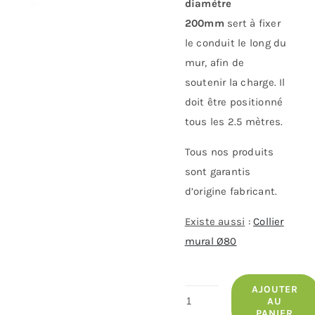
diamètre
200mm
sert à fixer
le conduit le long du
mur, afin de
soutenir la charge. Il
doit être positionné
tous les 2.5 mètres.
Tous nos produits
sont garantis
d’origine fabricant.
Existe aussi
:
Collier
mural Ø80
AJOUTER
quantité
AU
PANIER
de