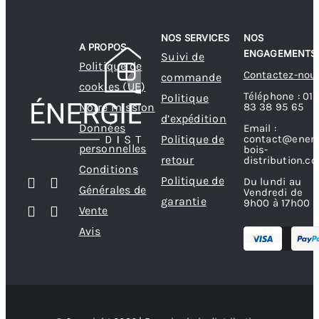
NOS SERVICES
NOS
A PROPOS
ENGAGEMENTS
Suivi de
Politique de
Contactez-nou
commande
cookies (UE)
Téléphone : 01
Politique
83 38 95 65
Notre mission
d’expédition
Données
Email :
contact@energ
Politique de
personnelles
bois-
retour
distribution.c
Conditions
Politique de
Du lundi au
Générales de
Vendredi de
garantie
9h00 à 17h00
Vente
Avis