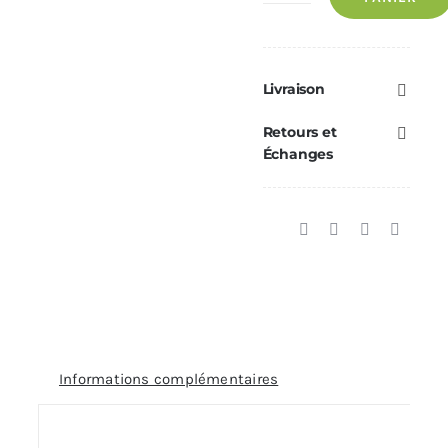
Collier
Mural
DEKO
Livraison
Ø200
Retours et
Échanges
Informations complémentaires