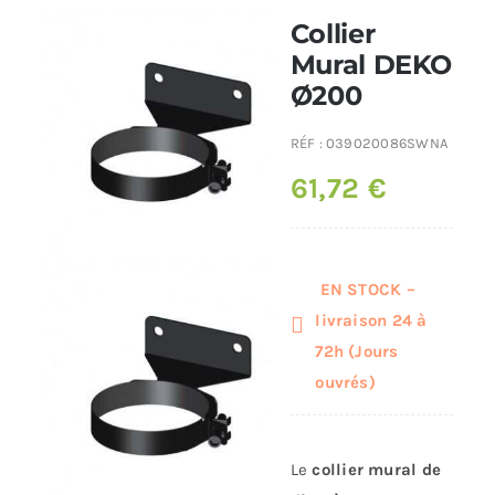
Collier
Poêles et chaudières
Mural DEKO
Ø200
Conduit de fumées
RÉF :
039020086SWNA
61,72
€
EN STOCK –
livraison 24 à
72h (Jours
ouvrés)
Le
collier mural de