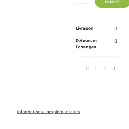
PANIER
de
Collier
mural
DEKO
Livraison
Ø180
Retours et
double
Échanges
paroi
Informations complémentaires