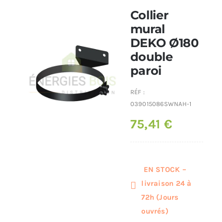
Collier
Poêles et chaudières
mural
DEKO Ø180
double
Conduit de fumées
paroi
RÉF :
039015086SWNAH-1
75,41
€
EN STOCK –
livraison 24 à
72h (Jours
ouvrés)