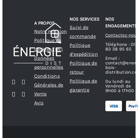
NOS SERVICES
NOS
A PROPOS
ENGAGEMENTS
Suivi de
Notre mission
Contactez-nou
commande
Politique de
Téléphone : 01
Politique
83 38 95 65
cookies (UE)
d’expédition
Données
Email :
contact@energ
Politique de
personnelles
bois-
retour
distribution.c
Conditions
Politique de
Du lundi au
Générales de
Vendredi de
garantie
9h00 à 17h00
Vente
Avis