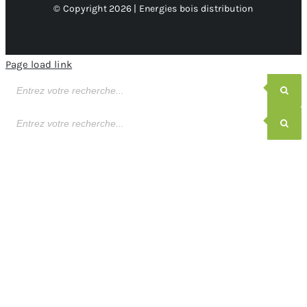
© Copyright 2026 | Energies bois distribution
Page load link
Recherche
de
produits
Recherche
de
produits