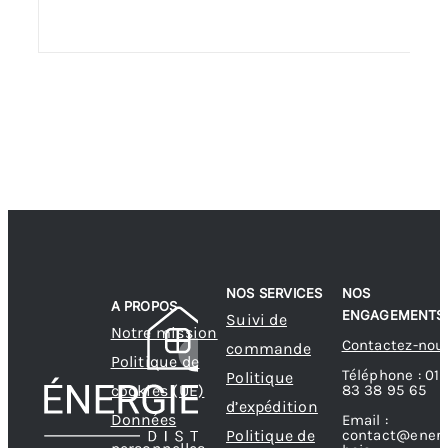
NOS SERVICES
NOS
A PROPOS
ENGAGEMENTS
Suivi de
Notre mission
Contactez-nou
commande
Politique de
Téléphone : 01
Politique
83 38 95 65
cookies (UE)
d’expédition
Données
Email :
contact@energ
Politique de