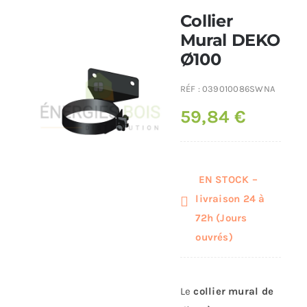
Collier
Poêles et chaudières
Mural DEKO
Ø100
Conduit de fumées
RÉF :
039010086SWNA
59,84
€
EN STOCK –
livraison 24 à
72h (Jours
ouvrés)
Le
collier mural de