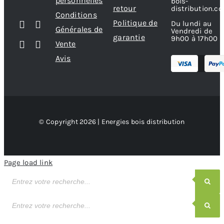
personnelles
bois-
retour
distribution.c
Conditions
Politique de
Du lundi au
Générales de
Vendredi de
garantie
9h00 à 17h00
Vente
Avis
© Copyright 2026 | Energies bois distribution
Page load link
Recherche
de
produits
Recherche
de
produits