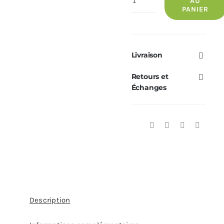
AU
PANIER
de
Circulateur
Yonos
ECOFOREST
Livraison
15
Retours et
—
Échanges
7
—
Réf.
77199/3
Description