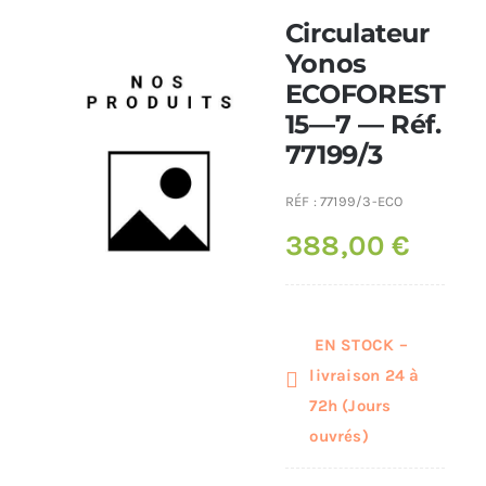
Circulateur
Poêles et chaudières
Yonos
ECOFOREST
15—7 — Réf.
Conduit de fumées
77199/3
RÉF :
77199/3-ECO
388,00
€
EN STOCK –
livraison 24 à
72h (Jours
ouvrés)