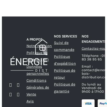
NOS SERVICES
NOS
A PROPOS
ENGAGEMENTS
Suivi de
Notre mission
Contactez-nou
commande
Politique de
Téléphone : 01
Politique
83 38 95 65
cookies (UE)
d’expédition
Données
Email :
contact@energ
Politique de
personnelles
bois-
retour
distribution.c
Conditions
Politique de
Du lundi au
Générales de
Vendredi de
garantie
9h00 à 17h00
Vente
Avis