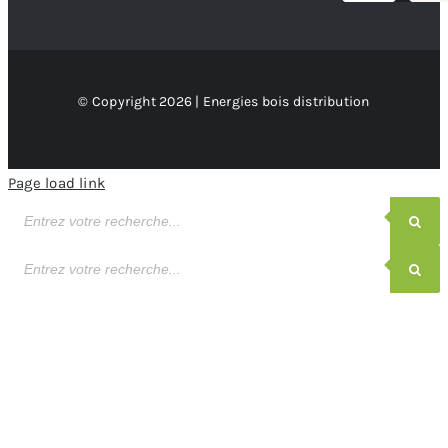
© Copyright 2026 | Energies bois distribution
Page load link
Recherche
de
produits
Recherche
de
produits