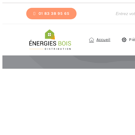
Passer
Recherche
de
01 83 38 95 65
au
produits
contenu
Accueil
Pi