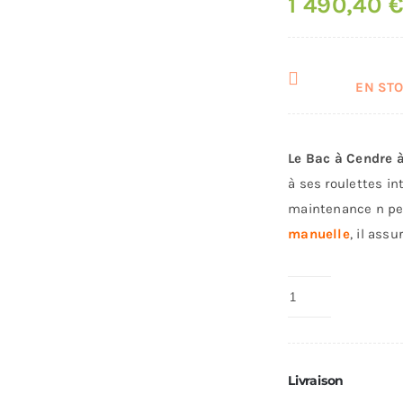
1 490,40
€
EN STOC
Le Bac à Cendre 
à ses roulettes in
maintenance n p
manuelle
, il ass
quantité
de
Bac
à
Livraison
Cendre