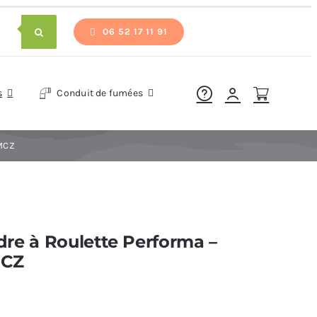
06 52 17 11 91
s
Conduit de fumées
 MCZ
re à Roulette Performa –
MCZ