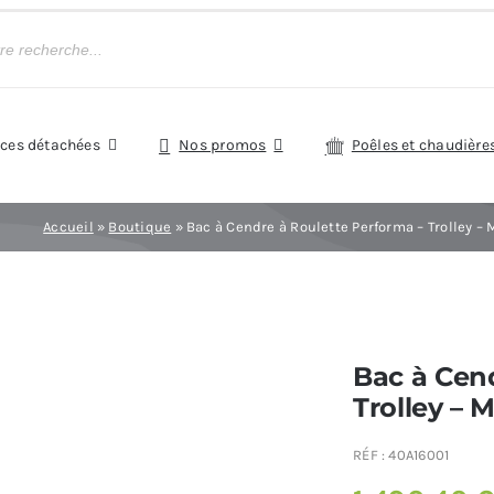
èces détachées
Nos promos
Poêles et chaudière
Accueil
»
Boutique
»
Bac à Cendre à Roulette Performa – Trolley –
Bac à Cend
Trolley – 
RÉF :
40A16001