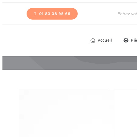
Passer
Recherche
de
01 83 38 95 65
au
produits
contenu
Accueil
Pi