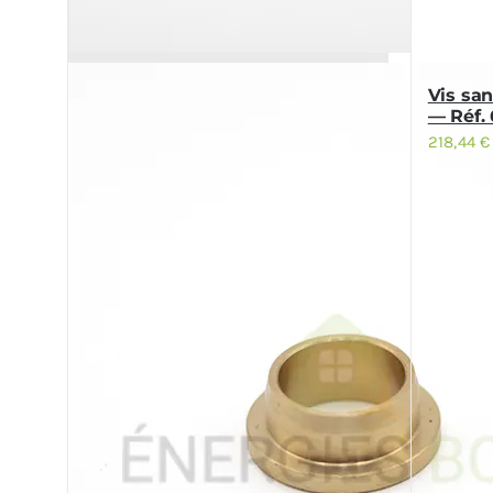
Vis sa
— Réf.
218,44
€