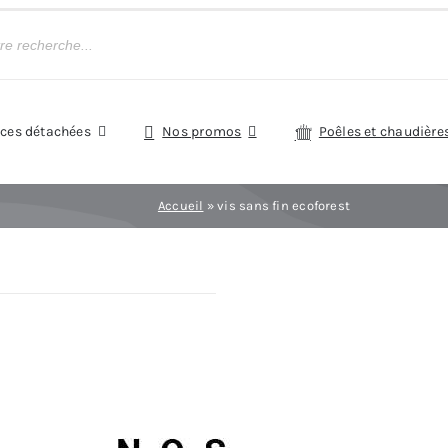
èces détachées
Nos promos
Poêles et chaudière
Accueil
»
vis sans fin ecoforest