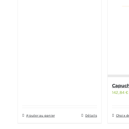
Capuch
142,84
€
Ajouter au panier
Détails
Choix d
Ce
produit