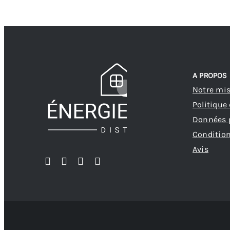
a
plusieur
variatio
Les
options
A PROPOS
peuvent
Notre mi
être
Politique
choisies
Données 
sur
Condition
la
Avis
page
du
produit