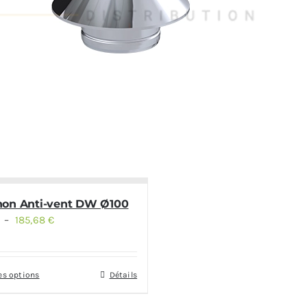
on Anti-vent DW Ø100
–
185,68
€
Plage
de
prix :
es options
Détails
142,84 €
à