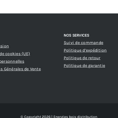
185,68 €
s
ns.
NOS SERVICES
Suivi de commande
ssion
Politique d’expédition
 de cookies (UE)
Politique de retour
personnelles
Politique de garantie
s Générales de Vente
© Copyright 2026 | Energies bois distribution