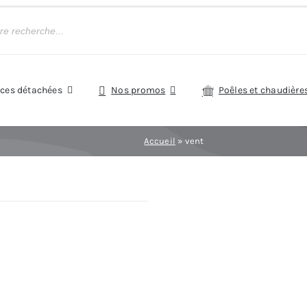
èces détachées
Nos promos
Poêles et chaudière
Accueil
»
vent