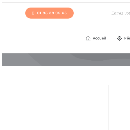
Passer
Recherche
de
01 83 38 95 65
au
produits
contenu
Accueil
Pi