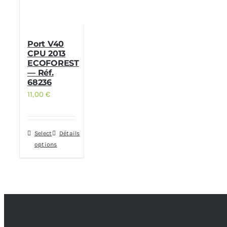
Port V40
CPU 2013
ECOFOREST
— Réf.
68236
11,00
€
Select
Détails
options