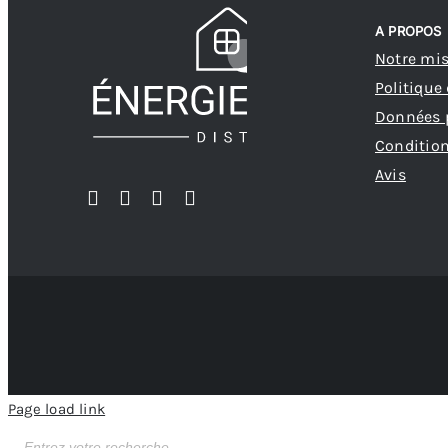
A PROPOS
Notre mi
Politique
Données 
Condition
Avis
Page load link
Recherche
de