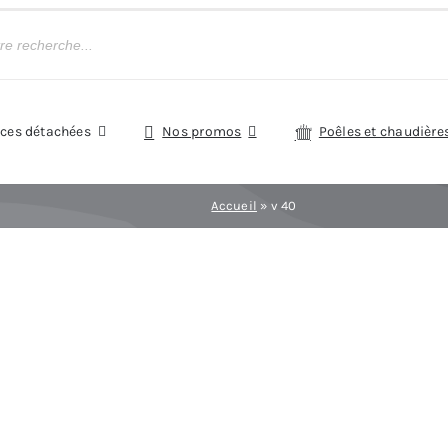
èces détachées
Nos promos
Poêles et chaudière
Accueil
»
v 40