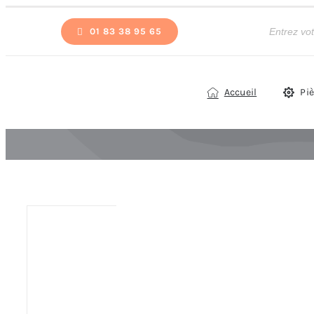
Passer
Recherche
de
01 83 38 95 65
au
produits
contenu
Accueil
Pi