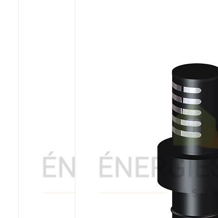
Poêles et chaudières
Conduit de fumées