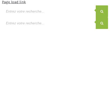
Page load link
Recherche
de
produits
Recherche
de
produits