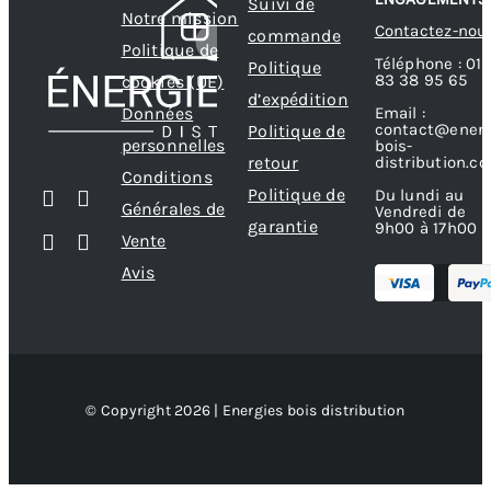
Suivi de
choisies
choisies
Notre mission
Contactez-nou
commande
sur
sur
Politique de
Téléphone : 01
Politique
la
la
83 38 95 65
cookies (UE)
d’expédition
page
page
Données
Email :
contact@energ
Politique de
du
du
personnelles
bois-
produit
produit
retour
distribution.c
Conditions
Politique de
Du lundi au
Générales de
Vendredi de
garantie
9h00 à 17h00
Vente
Avis
© Copyright 2026 | Energies bois distribution