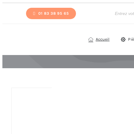
Passer
Recherche
de
01 83 38 95 65
au
produits
contenu
Accueil
Pi