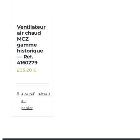
Ventilateur
air chaud
MCZ
gamme
historique
— Réf.
4160279
235,20
€
Ajouter
Détails
au
panier