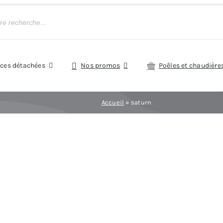
èces détachées
Nos promos
Poêles et chaudière
Accueil
»
saturn