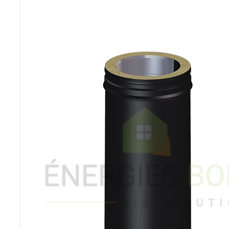
Poêles et chaudières
Conduit de fumées