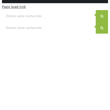
Page load link
Recherche
de
produits
Recherche
de
produits