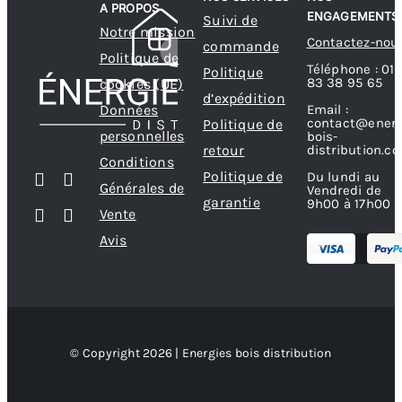
A PROPOS
ENGAGEMENTS
Suivi de
choisies
Notre mission
Contactez-nou
commande
sur
Politique de
Téléphone : 01
Politique
la
83 38 95 65
cookies (UE)
d’expédition
page
Données
Email :
contact@energ
Politique de
du
personnelles
bois-
produit
retour
distribution.c
Conditions
Politique de
Du lundi au
Générales de
Vendredi de
garantie
9h00 à 17h00
Vente
Avis
© Copyright 2026 | Energies bois distribution