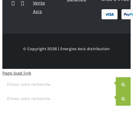
Vente
Avis
© Copyright 2026 | Energies bois distribution
Page load link
Recherche
de
produits
Recherche
de
produits