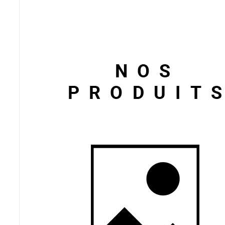
Poêles et chaudières
Conduit de fumées