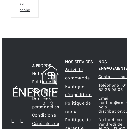
au
panier
NOS SERVICES
NOS
A PROPOS
ENGAGEMENTS
Suivi de
Notre mission
Contactez-nou
commande
Politique de
Téléphone : 01
Politique
83 38 95 65
cookies (UE)
d’expédition
Données
Email :
contact@energ
Politique de
personnelles
bois-
retour
distribution.c
Conditions
Politique de
Du lundi au
Générales de
Vendredi de
garantie
9h00 à 17h00