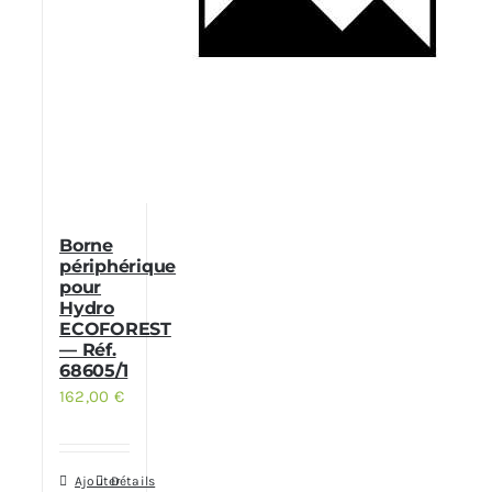
Borne
périphérique
pour
Hydro
ECOFOREST
— Réf.
68605/1
162,00
€
Ajouter
Détails