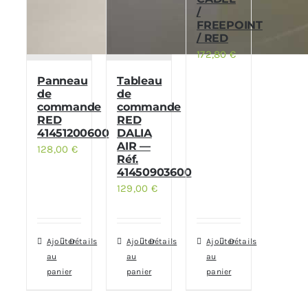
/
FREEPOINT
/ RED
172,80
€
Panneau
Tableau
de
de
commande
commande
RED
RED
41451200600
DALIA
AIR —
128,00
€
Réf.
41450903600
129,00
€
Ajouter
Détails
Ajouter
Détails
Ajouter
Détails
au
au
au
panier
panier
panier