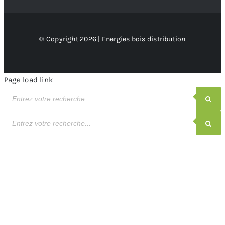
© Copyright 2026 | Energies bois distribution
Page load link
Recherche
de
produits
Recherche
de
produits