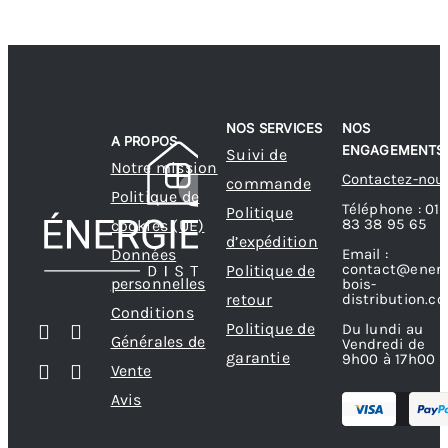
NOS SERVICES
NOS
A PROPOS
ENGAGEMENTS
Suivi de
Notre mission
Contactez-nou
commande
Politique de
Téléphone : 01
Politique
83 38 95 65
cookies (UE)
d’expédition
Données
Email :
contact@energ
Politique de
personnelles
bois-
retour
distribution.c
Conditions
Politique de
Du lundi au
Générales de
Vendredi de
garantie
9h00 à 17h00
Vente
Avis