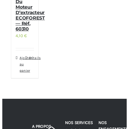
Du
Moteur
D’extracteur
ECOFOREST
— Réf.
60310
4,10
€
Ajouter
Détails
au
panier
NOS SERVICES
NOS
A PROPOS