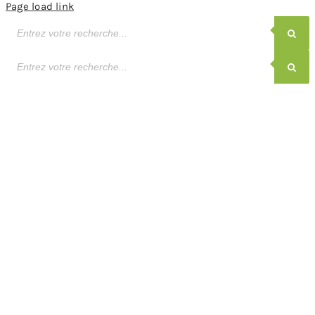
Page load link
Recherche
de
produits
Recherche
de
produits