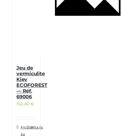
Jeu de
vermiculite
Kiev
ECOFOREST
— Réf.
69006
152,40
€
Ajouter
Détails
au