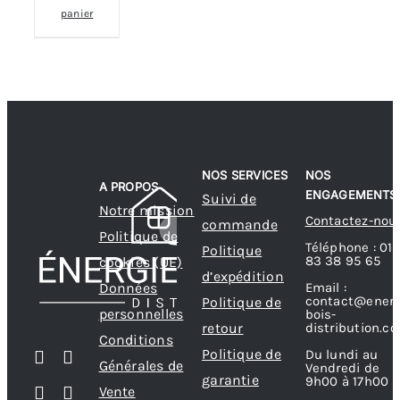
panier
NOS SERVICES
NOS
A PROPOS
ENGAGEMENTS
Suivi de
Notre mission
Contactez-nou
commande
Politique de
Téléphone : 01
Politique
83 38 95 65
cookies (UE)
d’expédition
Données
Email :
contact@energ
Politique de
personnelles
bois-
retour
distribution.c
Conditions
Politique de
Du lundi au
Générales de
Vendredi de
garantie
9h00 à 17h00
Vente