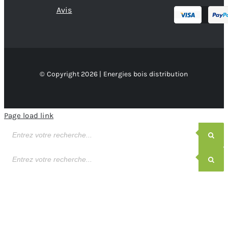
Avis
© Copyright 2026 | Energies bois distribution
Page load link
Recherche
de
produits
Recherche
de
produits