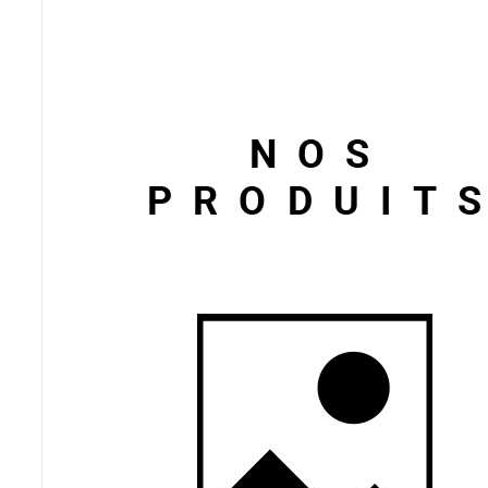
Poêles et chaudières
Conduit de fumées