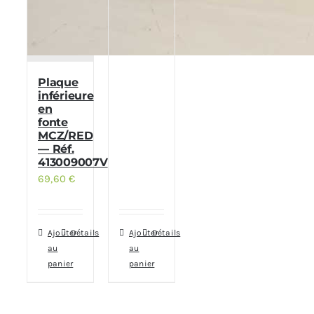
Plaque
inférieure
en
fonte
MCZ/RED
— Réf.
413009007V
69,60
€
Ajouter
Détails
Ajouter
Détails
au
au
panier
panier