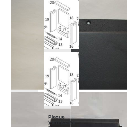
Poêles et chaudières
Conduit de fumées
Plaque
Vermiculite