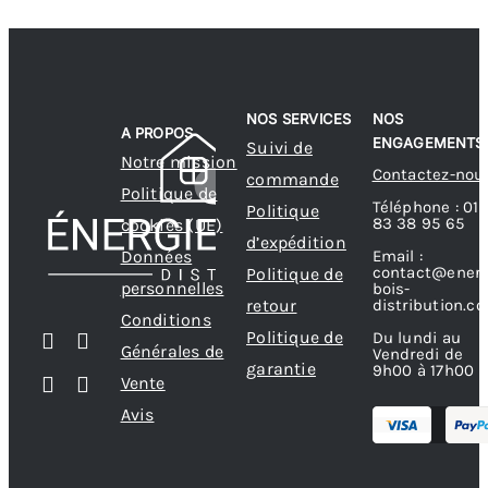
NOS SERVICES
NOS
A PROPOS
ENGAGEMENTS
Suivi de
Notre mission
Contactez-nou
commande
Politique de
Téléphone : 01
Politique
83 38 95 65
cookies (UE)
d’expédition
Données
Email :
contact@energ
Politique de
personnelles
bois-
retour
distribution.c
Conditions
Politique de
Du lundi au
Générales de
Vendredi de
garantie
9h00 à 17h00
Vente
Avis