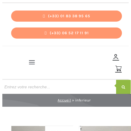
Passer
au
(+33) 01 83 38 95 65
contenu
(+33) 06 52 17 11 91
Navigation
à
bascule
Recherche
de
Accueil
produits
Accueil
»
inferieur
Pièces détachées
Nos promos