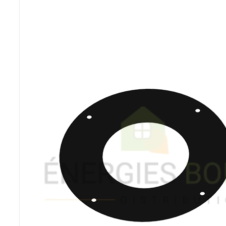
Poêles et chaudières
Conduit de fumées