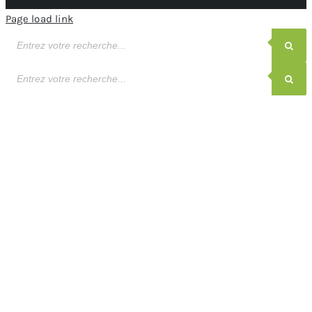
Page load link
Recherche
de
produits
Recherche
de
produits