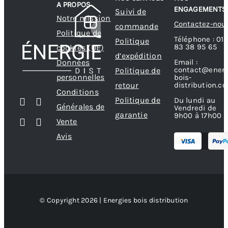
A PROPOS
ENGAGEMENTS
Suivi de
choisies
Notre mission
Contactez-nou
commande
sur
Politique de
Téléphone : 01
Politique
la
83 38 95 65
cookies (UE)
d’expédition
page
Données
Email :
contact@energ
Politique de
du
personnelles
bois-
produit
retour
distribution.c
Conditions
Politique de
Du lundi au
Générales de
Vendredi de
garantie
9h00 à 17h00
Vente
Avis
© Copyright 2026 | Energies bois distribution