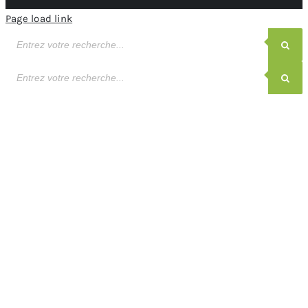
Page load link
Recherche
de
produits
Recherche
de
produits