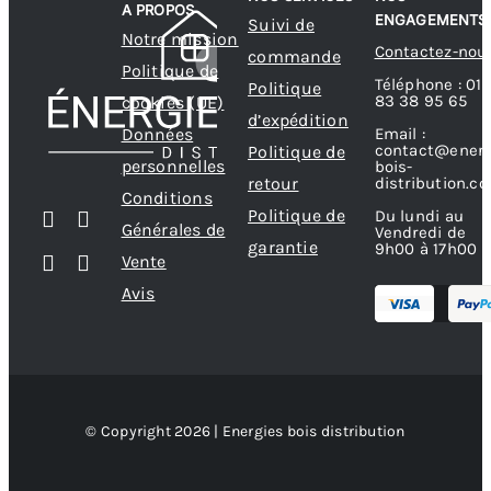
A PROPOS
ENGAGEMENTS
Suivi de
choisies
Notre mission
Contactez-nou
commande
sur
Politique de
Téléphone : 01
Politique
la
83 38 95 65
cookies (UE)
d’expédition
page
Données
Email :
contact@energ
Politique de
du
personnelles
bois-
produit
retour
distribution.c
Conditions
Politique de
Du lundi au
Générales de
Vendredi de
garantie
9h00 à 17h00
Vente
Avis
© Copyright 2026 | Energies bois distribution